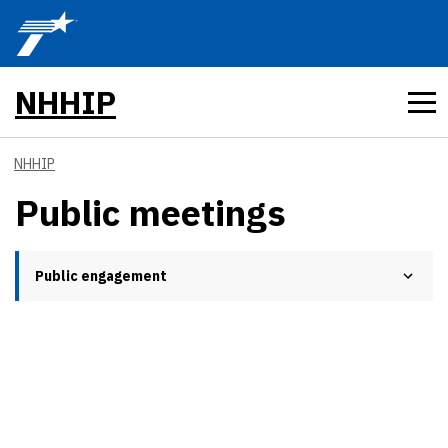
Skip to main content
NHHIP
NHHIP
Public meetings
Public engagement