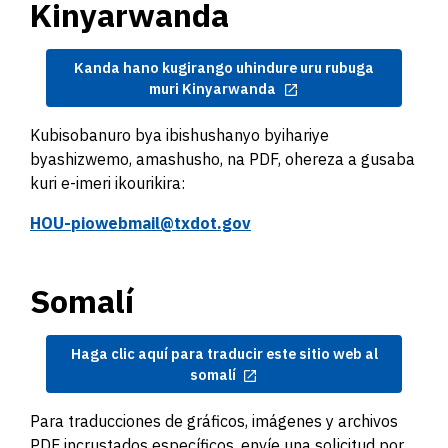
Kinyarwanda
Kanda hano kugirango uhindure uru rubuga
muri Kinyarwanda
Kubisobanuro bya ibishushanyo byihariye
byashizwemo, amashusho, na PDF, ohereza a gusaba
kuri e-imeri ikourikira:
HOU-piowebmail@txdot.gov
Somalí
Haga clic aquí para traducir este sitio web al
somalí
Para traducciones de gráficos, imágenes y archivos
PDF incrustados específicos, envíe una solicitud por