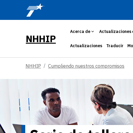
Skip to main content
Acerca de
Actualizaciones 
NHHIP
Actualizaciones
Traducir
Mo
NHHIP
Cumpliendo nuestros compromisos