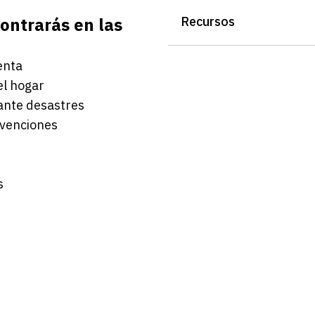
ontrarás en las
Recursos
enta
el hogar
 ante desastres
bvenciones
s