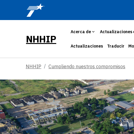
Skip to main content
Acerca de
Actualizaciones 
NHHIP
Actualizaciones
Traducir
Mo
NHHIP
Cumpliendo nuestros compromisos