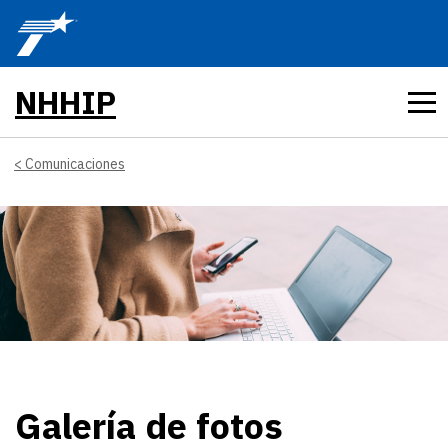
Skip to main content
NHHIP
Comunicaciones
Galería de fotos