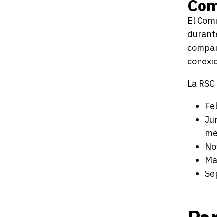
Comi
El Comi
durante
compart
conexio
La RSC 
Fe
Ju
me
No
Ma
Se