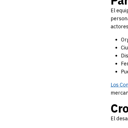
Par
El equi
persona
actores
Or
Ci
Dis
Fe
Pu
Los Co
mercanc
Cr
El desa