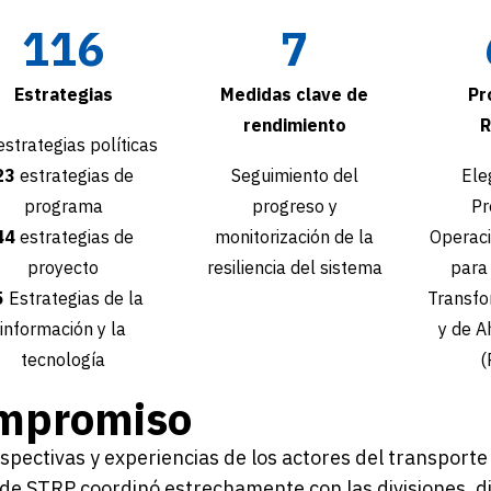
116
7
Estrategias
Medidas clave de
Pr
rendimiento
R
strategias políticas
23
estrategias de
Seguimiento del
Ele
programa
progreso y
Pr
44
estrategias de
monitorización de la
Operaci
proyecto
resiliencia del sistema
para
5
Estrategias de la
Transfo
información y la
y de A
tecnología
(
mpromiso
spectivas y experiencias de los actores del transport
de STRP coordinó estrechamente con las divisiones, di