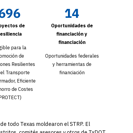
696
14
oyectos de
Oportunidades de
esiliencia
financiación y
financiación
gible para la
omoción de
Oportunidades federales
ones Resilientes
y herramientas de
 el Transporte
financiación
rmador, Eficiente
horro de Costes
PROTECT)
e de todo Texas moldearon el STRP. El
stritos, comités asesores y otros de TxDOT