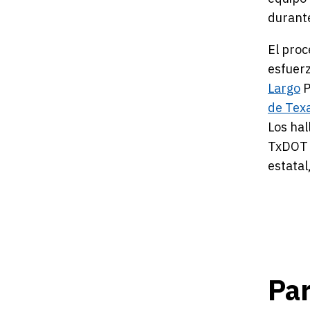
durante
El proc
esfuerz
Largo
P
de Tex
Los hal
TxDOT p
estatal,
Par