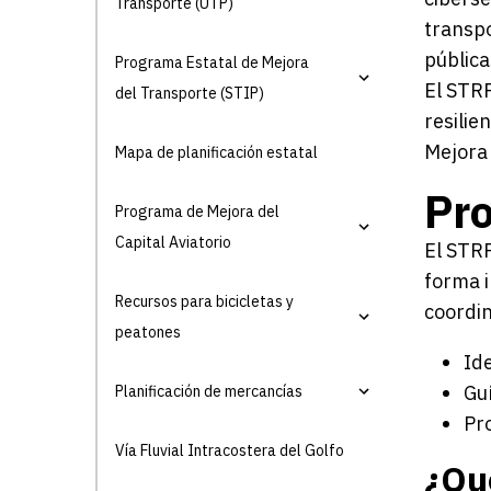
Transporte (UTP)
transpo
pública
Programa Estatal de Mejora
El STRP
del Transporte (STIP)
resilie
Mejora 
Mapa de planificación estatal
Pro
Programa de Mejora del
Capital Aviatorio
El STRP
forma i
Recursos para bicicletas y
coordin
peatones
Ide
Gu
Planificación de mercancías
Pr
Vía Fluvial Intracostera del Golfo
¿Qu