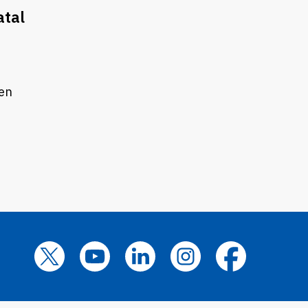
atal
 en