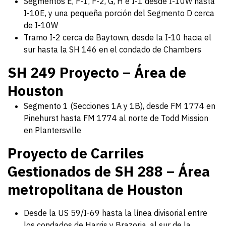
Segmentos E, F-1, F-2, G, H e I-1 desde I-10W hasta
I-10E, y una pequeña porción del Segmento D cerca
de I-10W
Tramo I-2 cerca de Baytown, desde la I-10 hacia el
sur hasta la SH 146 en el condado de Chambers
SH 249 Proyecto – Área de
Houston
Segmento 1 (Secciones 1A y 1B), desde FM 1774 en
Pinehurst hasta FM 1774 al norte de Todd Mission
en Plantersville
Proyecto de Carriles
Gestionados de SH 288 – Área
metropolitana de Houston
Desde la US 59/I-69 hasta la línea divisorial entre
los condados de Harris y Brazoria, al sur de la