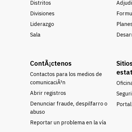
Distritos
Adjudi
Divisiones
Formul
Liderazgo
Planes
Sala
Desarr
ContÃ¡ctenos
Sitio
esta
Contactos para los medios de
comunicaciÃ³n
Oficin
Abrir registros
Seguri
Denunciar fraude, despilfarro o
Portal
abuso
Reportar un problema en la vía