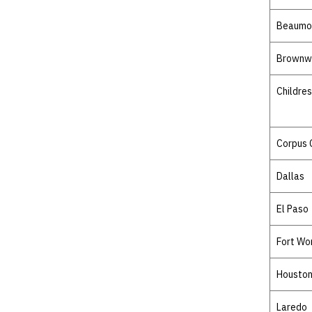
Beaumo
Brownw
Childre
Corpus C
Dallas
El Paso
Fort Wo
Housto
Laredo