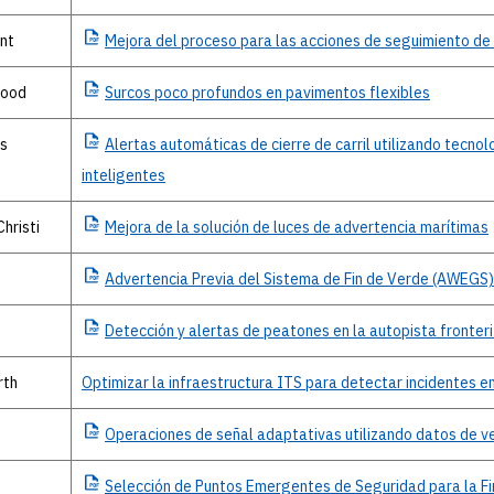
nt
Mejora
del proceso para las acciones de seguimiento de
ood
Surcos
poco profundos en pavimentos flexibles
ss
Alertas
automáticas de cierre de carril utilizando tecno
inteligentes
hristi
Mejora
de la solución de luces de advertencia marítimas
Advertencia
Previa del Sistema de Fin de Verde (AWEGS)
Detección
y alertas de peatones en la autopista fronter
rth
Optimizar la infraestructura ITS para detectar incidentes e
n
Operaciones
de señal adaptativas utilizando datos de v
Selección
de Puntos Emergentes de Seguridad para la Fin