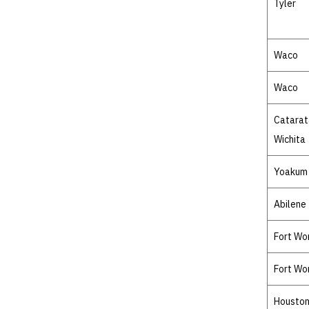
Tyler
Waco
Waco
Catarat
Wichita
Yoakum
Abilene
Fort Wo
Fort Wo
Housto