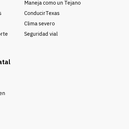
Maneja como un Tejano
s
ConducirTexas
Clima severo
orte
Seguridad vial
atal
 en