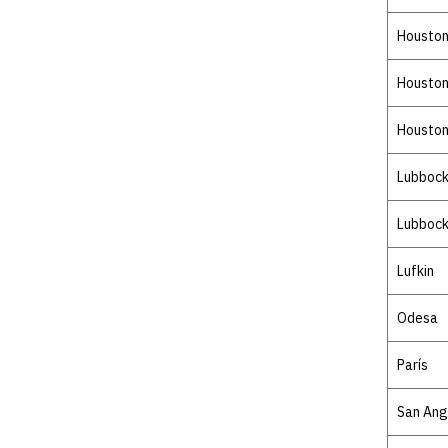
Housto
Housto
Housto
Lubboc
Lubboc
Lufkin
Odesa
París
San Ang