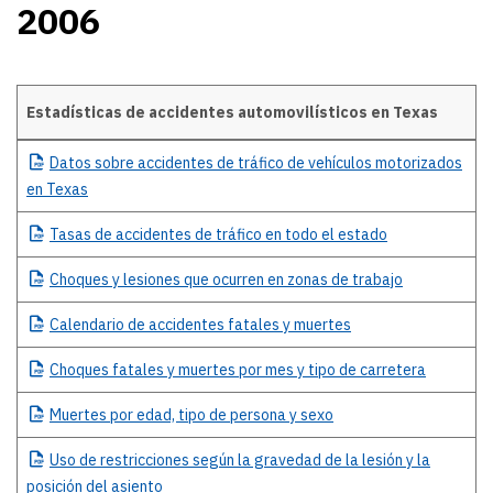
2006
Estadísticas de accidentes automovilísticos en Texas
2006
Datos
sobre accidentes de tráfico de vehículos motorizados
en Texas
Tasas
de accidentes de tráfico en todo el estado
Choques
y lesiones que ocurren en zonas de trabajo
Calendario
de accidentes fatales y muertes
Choques
fatales y muertes por mes y tipo de carretera
Muertes
por edad, tipo de persona y sexo
Uso
de restricciones según la gravedad de la lesión y la
posición del asiento