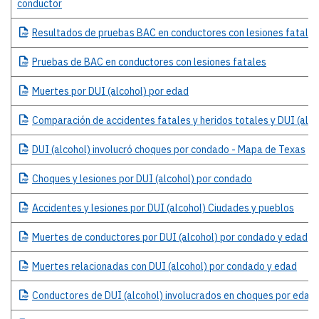
conductor
Resultados
de pruebas BAC en conductores con lesiones fatales
Pruebas
de BAC en conductores con lesiones fatales
Muertes
por DUI (alcohol) por edad
Comparación
de accidentes fatales y heridos totales y DUI (alco
DUI
(alcohol) involucró choques por condado - Mapa de Texas
Choques
y lesiones por DUI (alcohol) por condado
Accidentes
y lesiones por DUI (alcohol) Ciudades y pueblos
Muertes
de conductores por DUI (alcohol) por condado y edad
Muertes
relacionadas con DUI (alcohol) por condado y edad
Conductores
de DUI (alcohol) involucrados en choques por edad