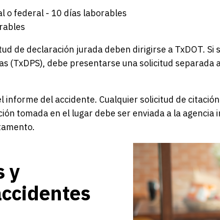
l o federal - 10 días laborables
orables
citud de declaración jurada deben dirigirse a TxDOT. Si
s (TxDPS), debe presentarse una solicitud separada a
el informe del accidente. Cualquier solicitud de citaci
ción tomada en el lugar debe ser enviada a la agencia 
rtamento.
s y
accidentes