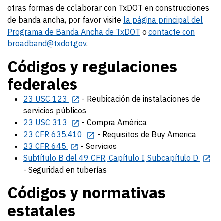
otras formas de colaborar con TxDOT en construcciones
de banda ancha, por favor visite
la página principal del
Programa de Banda Ancha de TxDOT
o
contacte con
broadband@txdot.gov
.
Códigos y regulaciones
federales
23 USC 123
- Reubicación de instalaciones de
servicios públicos
23 USC 313
- Compra América
23 CFR 635.410
- Requisitos de Buy America
23 CFR 645
- Servicios
Subtítulo B del 49 CFR, Capítulo I, Subcapítulo D
- Seguridad en tuberías
Códigos y normativas
estatales