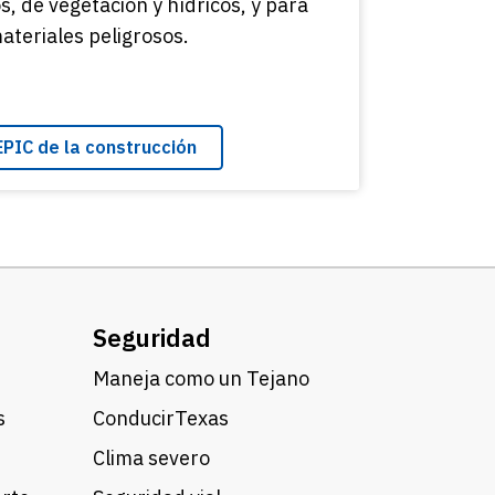
s, de vegetación y hídricos, y para
teriales peligrosos.
PIC de la construcción
Seguridad
Maneja como un Tejano
s
ConducirTexas
Clima severo