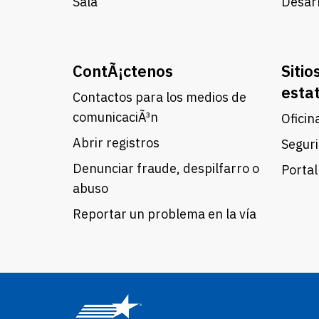
Sala
Desarr
ContÃ¡ctenos
Sitio
esta
Contactos para los medios de
comunicaciÃ³n
Oficin
Abrir registros
Seguri
Denunciar fraude, despilfarro o
Portal
abuso
Reportar un problema en la vía