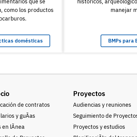
imentarios que se
históricos, arqueológico
n, como los productos
manejar ma
rocarburos.
ácticas domésticas
BMPs para E
cio
Proyectos
cación de contratos
Audiencias y reuniones
arios y guÃ­as
Seguimiento de Proyecto
 en lÃ­nea
Proyectos y estudios