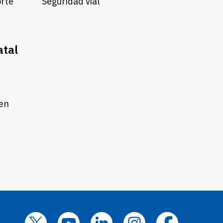
orte
Seguridad vial
atal
 en