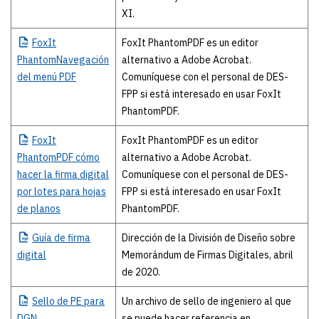
XI.
FoxIt
FoxIt PhantomPDF es un editor
PhantomNavegación
alternativo a Adobe Acrobat.
del menú PDF
Comuníquese con el personal de DES-
FPP si está interesado en usar FoxIt
PhantomPDF.
FoxIt
FoxIt PhantomPDF es un editor
PhantomPDF cómo
alternativo a Adobe Acrobat.
hacer la firma digital
Comuníquese con el personal de DES-
por lotes para hojas
FPP si está interesado en usar FoxIt
de planos
PhantomPDF.
Guía
de firma
Dirección de la División de Diseño sobre
digital
Memorándum de Firmas Digitales, abril
de 2020.
Sello
de PE para
Un archivo de sello de ingeniero al que
DGN
se puede hacer referencia en