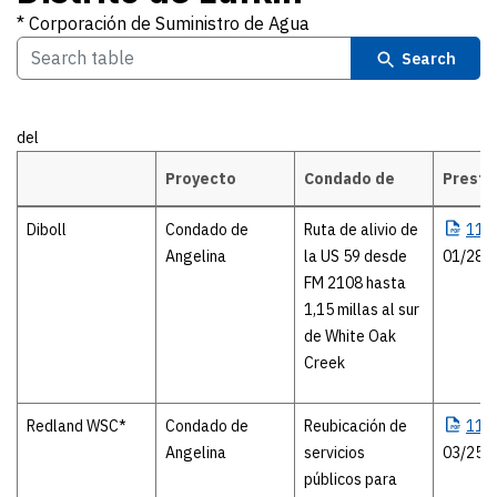
* Corporación de Suministro de Agua
Search
del
Proyecto
Condado de
Presta
Distrito de Lufkin * Corporación de Suministro de Agua
Diboll
Condado de
Ruta de alivio de
115
Angelina
la US 59 desde
01/28/
FM 2108 hasta
1,15 millas al sur
de White Oak
Creek
Redland WSC*
Condado de
Reubicación de
115
Angelina
servicios
03/25/
públicos para