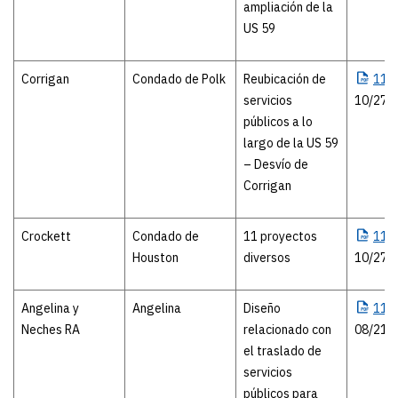
ampliación de la
US 59
Corrigan
Condado de Polk
Reubicación de
116
servicios
10/27/
públicos a lo
largo de la US 59
– Desvío de
Corrigan
Crockett
Condado de
11 proyectos
116
Houston
diversos
10/27/
Angelina y
Angelina
Diseño
117
Neches RA
relacionado con
08/21/
el traslado de
servicios
públicos para