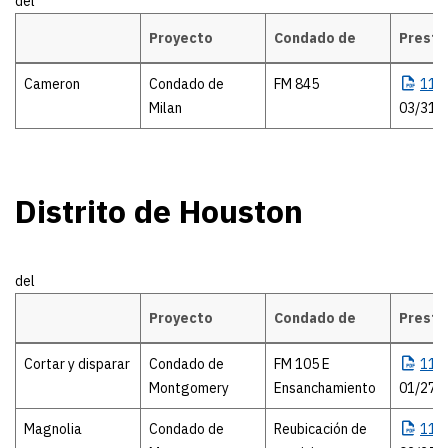
del
Proyecto
Condado de
Presta
Distrito de Bryan
Cameron
Condado de
FM 845
116
Milan
03/31/
Distrito de Houston
del
Proyecto
Condado de
Presta
Distrito de Houston
Cortar y disparar
Condado de
FM 105 E
116
Montgomery
Ensanchamiento
01/27/
Magnolia
Condado de
Reubicación de
115