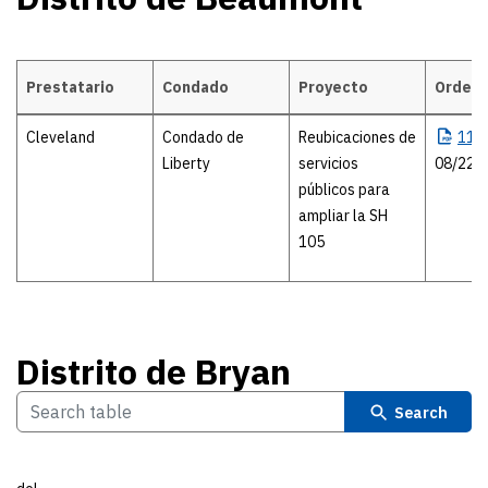
Prestatario
Condado
Proyecto
Orden 
Distrito de Beaumont
Cleveland
Condado de
Reubicaciones de
116
Liberty
servicios
08/22/
públicos para
ampliar la SH
105
Distrito de Bryan
Search