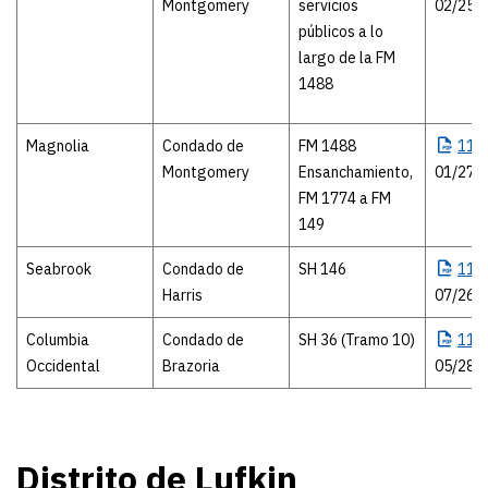
Montgomery
servicios
02/25/
públicos a lo
largo de la FM
1488
Magnolia
Condado de
FM 1488
116
Montgomery
Ensanchamiento,
01/27/
FM 1774 a FM
149
Seabrook
Condado de
SH 146
115
Harris
07/26/
Columbia
Condado de
SH 36 (Tramo 10)
115
Occidental
Brazoria
05/28/
Distrito de Lufkin