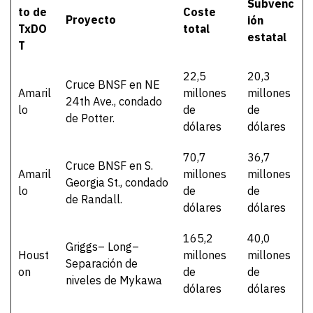
Subvenc
to de
Coste
Proyecto
ión
TxDO
total
estatal
T
22,5
20,3
Cruce BNSF en NE
Amaril
millones
millones
24th Ave., condado
lo
de
de
de Potter.
dólares
dólares
70,7
36,7
Cruce BNSF en S.
Amaril
millones
millones
Georgia St., condado
lo
de
de
de Randall.
dólares
dólares
165,2
40,0
Griggs– Long–
Houst
millones
millones
Separación de
on
de
de
niveles de Mykawa
dólares
dólares