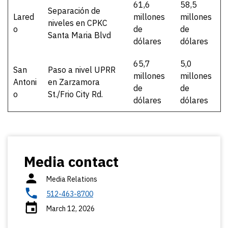
61,6
58,5
Separación de
Lared
millones
millones
niveles en CPKC
o
de
de
Santa Maria Blvd
dólares
dólares
65,7
5,0
San
Paso a nivel UPRR
millones
millones
Antoni
en Zarzamora
de
de
o
St./Frio City Rd.
dólares
dólares
Media contact
Media Relations
512-463-8700
March 12, 2026