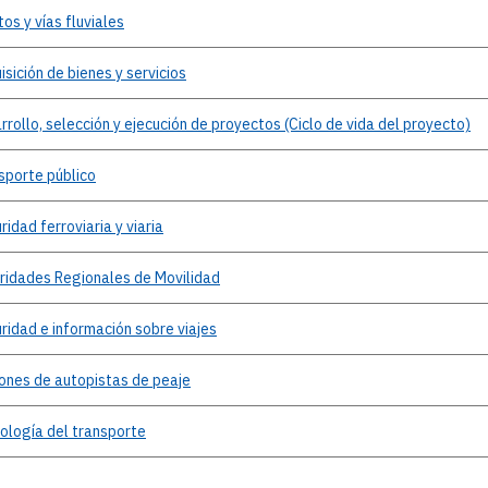
tos
y vías fluviales
isición
de bienes y servicios
rrollo,
selección y ejecución de proyectos (Ciclo de vida del proyecto)
sporte
público
ridad
ferroviaria y viaria
ridades
Regionales de Movilidad
ridad
e información sobre viajes
ones de autopistas de peaje
ología
del transporte