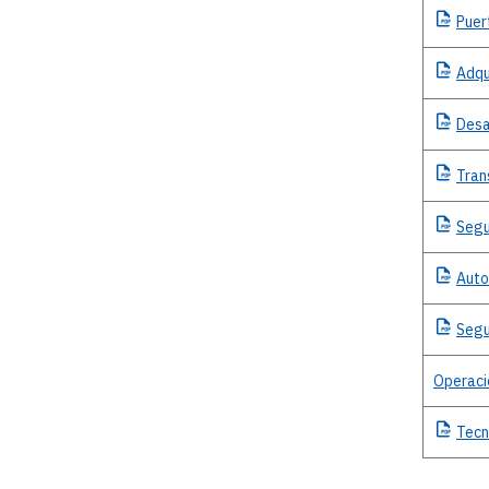
Puer
Adqu
Desa
Tran
Segu
Auto
Segu
Operaci
Tecn