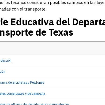
s los texanos consideran posibles cambios en las leyes
nadas con el transporte.
ie Educativa del Depar
nsporte de Texas
ucativa del Departamento de Transporte de Texas
oducción
ción
grama
de Bicicletas y Peatones
eles
comerciales y de campaña
eles
de oficinas del distrito para cargos electos