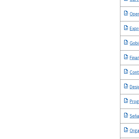
Oper
Expr
Gobi
Fina
Cont
Desi
Pro
Seña
Orga