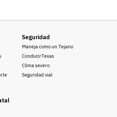
Seguridad
Maneja como un Tejano
s
ConducirTexas
Clima severo
orte
Seguridad vial
atal