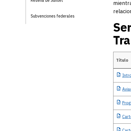
Reseña de Sunset
mientra
relacio
Subvenciones federales
Ser
Tra
Título
Serie Ed
Intr
Avia
Pro
Cart
Cart