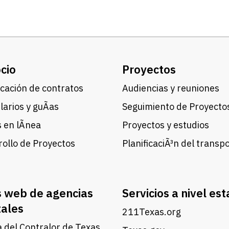
cio
Proyectos
cación de contratos
Audiencias y reuniones
arios y guÃ­as
Seguimiento de Proyecto
 en lÃ­nea
Proyectos y estudios
ollo de Proyectos
PlanificaciÃ³n del transp
s web de agencias
Servicios a nivel est
tales
211Texas.org
a del Contralor de Texas