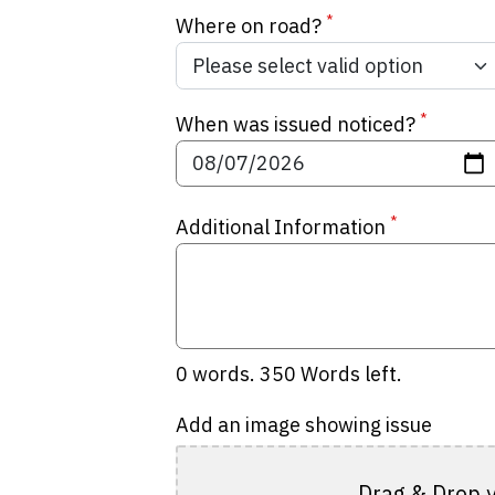
*
Where on road?
*
When was issued noticed?
*
Additional Information
0
words.
350
Words left.
Add an image showing issue
Drag & Drop y