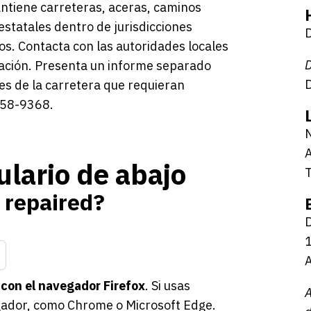
tiene carreteras, aceras, caminos
estatales dentro de jurisdicciones
D
s. Contacta con las autoridades locales
D
ración. Presenta un informe separado
D
nes de la carretera que requieran
558-9368.
A
ulario de abajo
 repaired?
1
A
 con el navegador Firefox
. Si usas
A
vegador, como Chrome o Microsoft Edge.