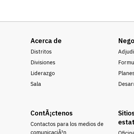
Acerca de
Nego
Distritos
Adjudi
Divisiones
Formul
Liderazgo
Planes
Sala
Desarr
ContÃ¡ctenos
Sitio
esta
Contactos para los medios de
comunicaciÃ³n
Oficin