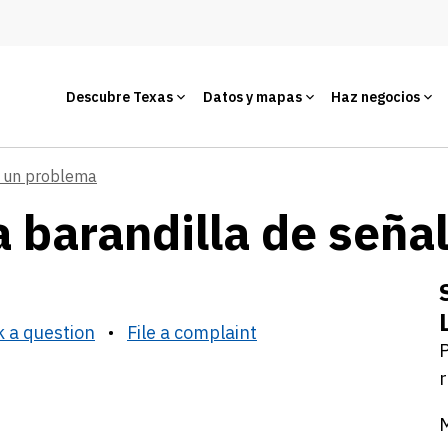
Descubre Texas
Datos y mapas
Haz negocios
e un problema
 barandilla de seña
 a question
•
File a complaint
P
r