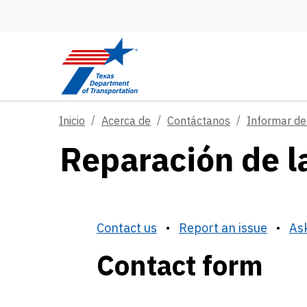
Skip to main content
Inicio
Acerca de
Contáctanos
Informar d
Reparación de la
Contact us
•
Report an issue
•
Ask
Contact form