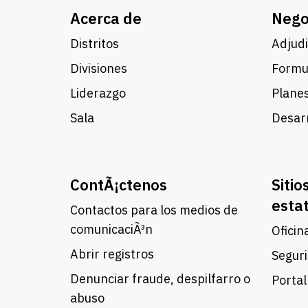
Acerca de
Nego
Distritos
Adjudi
Divisiones
Formul
Liderazgo
Planes
Sala
Desarr
ContÃ¡ctenos
Sitio
esta
Contactos para los medios de
comunicaciÃ³n
Oficin
Abrir registros
Seguri
Denunciar fraude, despilfarro o
Portal
abuso