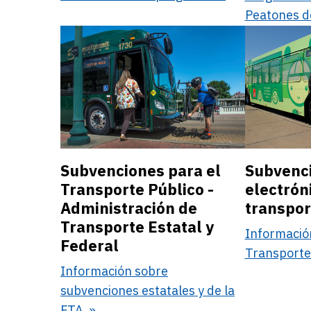
Peatones 
Subvenciones para el
Subvenc
Transporte Público -
electrón
Administración de
transpor
Transporte Estatal y
Informació
Federal
Transporte
Información sobre
subvenciones estatales y de la
FTA