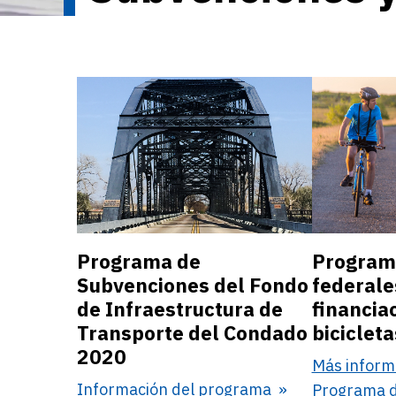
Programa de
Programa
Subvenciones del Fondo
federale
de Infraestructura de
financia
Transporte del Condado
biciclet
2020
Más inform
Información del programa
Programa de