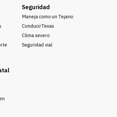
Seguridad
Maneja como un Tejano
s
ConducirTexas
Clima severo
orte
Seguridad vial
atal
 en