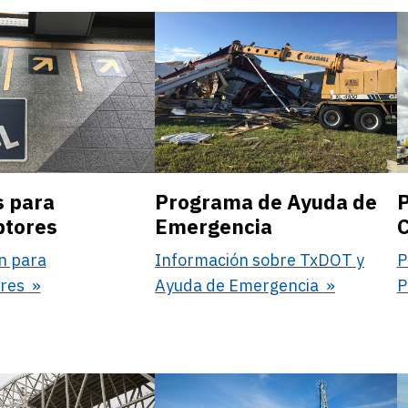
 para
Programa de Ayuda de
ptores
Emergencia
C
n para
Información sobre TxDOT y
P
ores
Ayuda de Emergencia
P