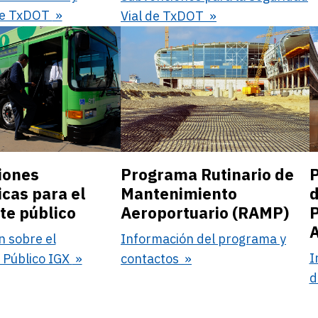
de TxDOT
Vial de TxDOT
iones
Programa Rutinario de
P
icas para el
Mantenimiento
d
te público
Aeroportuario (RAMP)
P
n sobre el
Información del programa y
I
 Público IGX
contactos
d