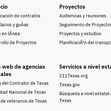
cio
Proyectos
cación de contratos
Audiencias y reuniones
arios y guÃ­as
Seguimiento de Proyecto
 en lÃ­nea
Proyectos y estudios
ollo de Proyectos
PlanificaciÃ³n del transp
s web de agencias
Servicios a nivel est
tales
211Texas.org
a del Contralor de Texas
Texas.gov
dad Nacional de Texas
Búsqueda a nivel estatal
Texas
 de veteranos de Texas