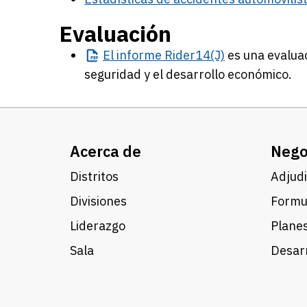
Evaluación
El
informe Rider14(J)
es una evaluac
seguridad y el desarrollo económico.
Acerca de
Nego
Distritos
Adjudi
Divisiones
Formul
Liderazgo
Planes
Sala
Desarr