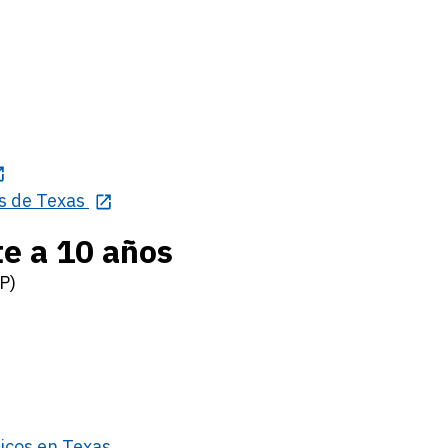
s de Texas
te a 10 años
P)
ticos en Texas