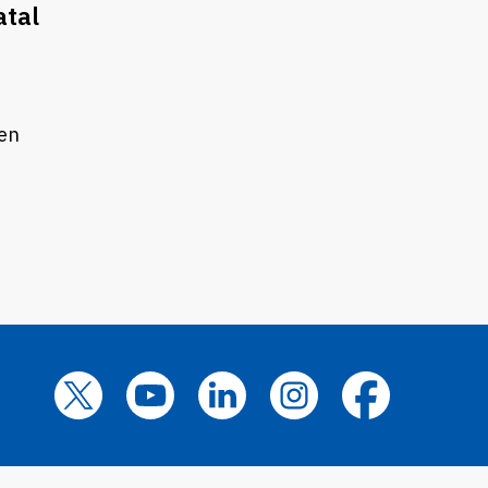
atal
 en