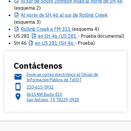
Al
sur de South Johnson Road al norte de SH 46
(esquema 2)
Al
norte de SH 46 al sur de Rolling Creek
(esquema 3)
Rolling
Creek a FM 311
(esquema 4)
US 281
en
SH 46 (US 281
- Prueba documental)
SH 46
en
US 281 (SH 46
- Prueba)
Contáctenos
Envíe un correo electrónico al Oficial de
Información Pública de TxDOT
210-615-5932
4615 NW Bucle 410
San Antonio
,
TX
78229-0928