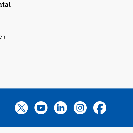
atal
 en