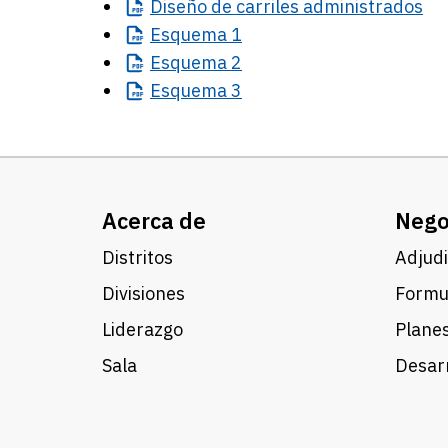
Diseño
de carriles administrados
Esquema
1
Esquema
2
Esquema
3
Acerca de
Nego
Distritos
Adjudi
Divisiones
Formul
Liderazgo
Planes
Sala
Desarr