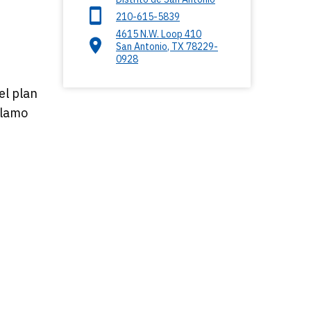
210-615-5839
4615 N.W. Loop 410
San Antonio
,
TX
78229-
0928
el plan
Alamo