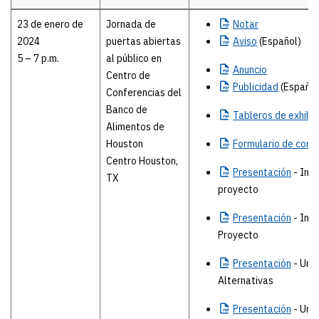
Details
23 de enero de
Jornada de
Notar
2024
puertas abiertas
Aviso
(Español)
5 – 7 p.m.
al público en
Anuncio
Centro de
Publicidad
(Español
Conferencias del
Banco de
Tableros
de exhibic
Alimentos de
Houston
Formulario
de come
Centro Houston,
Presentación
- Inf
TX
proyecto
Presentación
- Inf
Proyecto
Presentación
- Uni
Alternativas
Presentación
- Uni