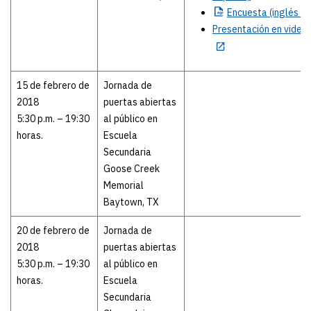
Encuesta (inglés
y 
Presentación en video 
15 de febrero de
Jornada de
2018
puertas abiertas
5:30 p.m. – 19:30
al público en
horas.
Escuela
Secundaria
Goose Creek
Memorial
Baytown, TX
20 de febrero de
Jornada de
2018
puertas abiertas
5:30 p.m. – 19:30
al público en
horas.
Escuela
Secundaria