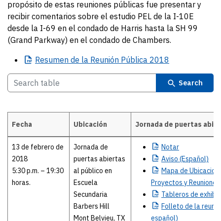
propósito de estas reuniones públicas fue presentar y
recibir comentarios sobre el estudio PEL de la I-10E
desde la I-69 en el condado de Harris hasta la SH 99
(Grand Parkway) en el condado de Chambers.
Resumen
de la Reunión Pública 2018
Search
Fecha
Ubicación
Jornada de puertas abier
Details
13 de febrero de
Jornada de
Notar
2018
puertas abiertas
Aviso
(Español)
5:30 p.m. – 19:30
al público en
Mapa
de Ubicacion
horas.
Escuela
Proyectos y Reuniones
Secundaria
Tableros
de exhibic
Barbers Hill
Folleto
de la reunió
Mont Belvieu, TX
español)