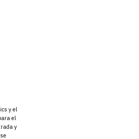
cs y el
para el
trada y
 se