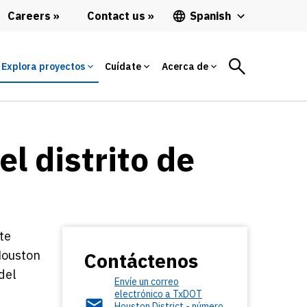
Careers
Contact us
Spanish
Explora proyectos
Cuídate
Acerca de
l distrito de
te
Houston
Contáctenos
del
Envíe un correo
electrónico a TxDOT
Houston District - número