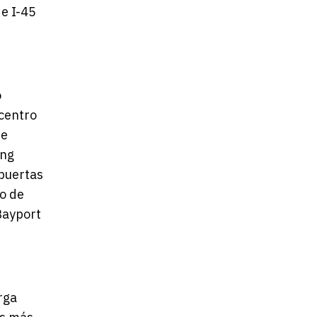
 e I-45
o
centro
de
ing
 puertas
to de
Bayport
rga