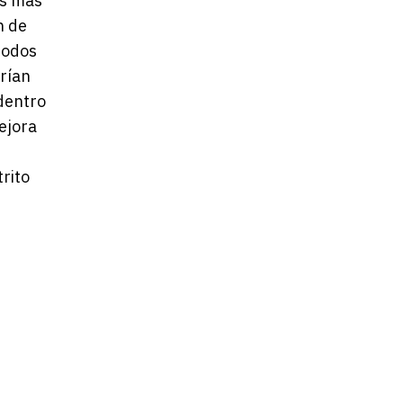
is más
n de
 nodos
rían
 dentro
ejora
trito