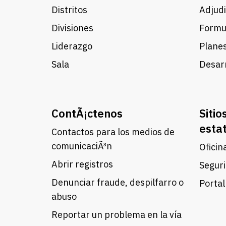
Distritos
Adjudi
Divisiones
Formul
Liderazgo
Planes
Sala
Desarr
ContÃ¡ctenos
Sitio
esta
Contactos para los medios de
comunicaciÃ³n
Oficin
Abrir registros
Seguri
Denunciar fraude, despilfarro o
Portal
abuso
Reportar un problema en la vía