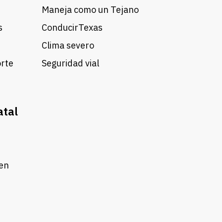
Maneja como un Tejano
s
ConducirTexas
Clima severo
orte
Seguridad vial
atal
 en