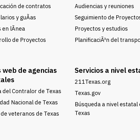
cación de contratos
Audiencias y reuniones
arios y guÃ­as
Seguimiento de Proyecto
 en lÃ­nea
Proyectos y estudios
ollo de Proyectos
PlanificaciÃ³n del transp
s web de agencias
Servicios a nivel est
tales
211Texas.org
a del Contralor de Texas
Texas.gov
dad Nacional de Texas
Búsqueda a nivel estatal
Texas
 de veteranos de Texas