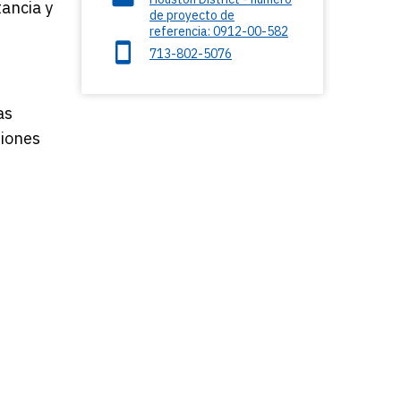
tancia y
de proyecto de
referencia: 0912-00-582
713-802-5076
as
miones