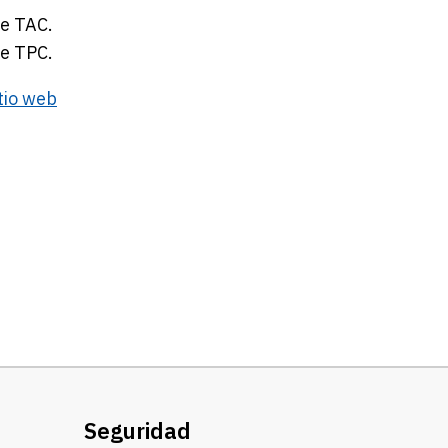
de TAC.
de TPC.
itio web
Seguridad