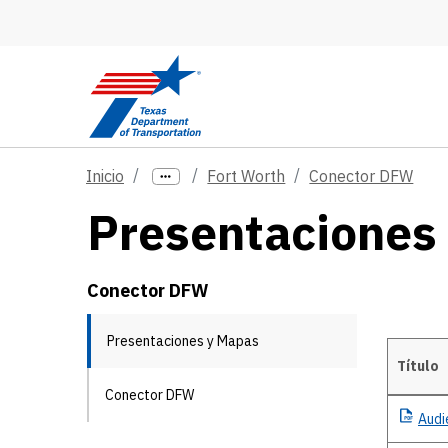
Skip to main content
Inicio
Fort Worth
Conector DFW
Presentaciones
Conector DFW
Presentaciones y Mapas
Título
Conector DFW
Details
Audi