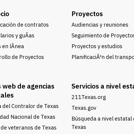
cio
Proyectos
cación de contratos
Audiencias y reuniones
arios y guÃ­as
Seguimiento de Proyecto
 en lÃ­nea
Proyectos y estudios
ollo de Proyectos
PlanificaciÃ³n del transp
s web de agencias
Servicios a nivel est
tales
211Texas.org
a del Contralor de Texas
Texas.gov
dad Nacional de Texas
Búsqueda a nivel estatal
Texas
 de veteranos de Texas