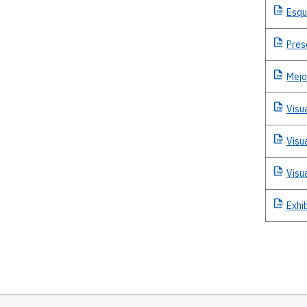
Esq
Pres
Mejo
Visu
Visu
Visu
Exhi