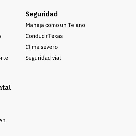
Seguridad
Maneja como un Tejano
s
ConducirTexas
Clima severo
orte
Seguridad vial
atal
 en