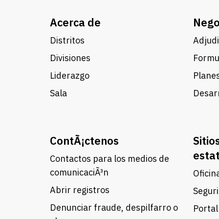
Acerca de
Nego
Distritos
Adjudi
Divisiones
Formul
Liderazgo
Planes
Sala
Desarr
ContÃ¡ctenos
Sitio
esta
Contactos para los medios de
comunicaciÃ³n
Oficin
Abrir registros
Seguri
Denunciar fraude, despilfarro o
Portal