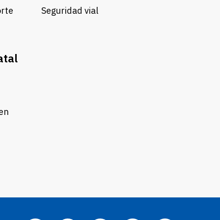
orte
Seguridad vial
atal
 en