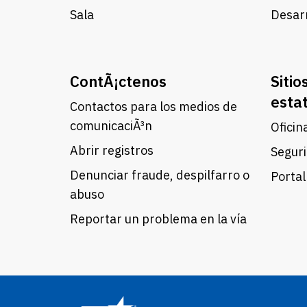
Sala
Desarr
ContÃ¡ctenos
Sitio
esta
Contactos para los medios de
comunicaciÃ³n
Oficin
Abrir registros
Seguri
Denunciar fraude, despilfarro o
Portal
abuso
Reportar un problema en la vía