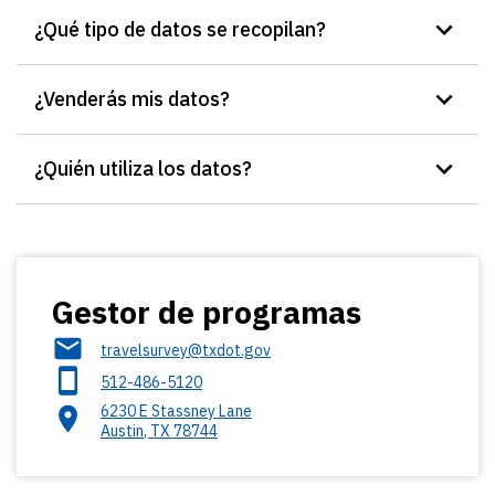
¿Qué tipo de datos se recopilan?
¿Venderás mis datos?
¿Quién utiliza los datos?
Gestor de programas
travelsurvey@txdot.gov
512-486-5120
6230 E Stassney Lane
Austin
,
TX
78744