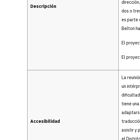
dirección
Descripción
dos o tre
es parte 
Belton ha
El proyec
El proyec
La reunió
un intérp
dificulta
tiene una
adaptarse
Accesibilidad
traducció
asistir y
el Distri