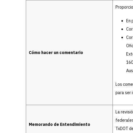
Proporcio
En 
Cor
Cor
Ofi
Cómo hacer un comentario
Ext
160
Aus
Los comen
para ser i
La revisi
federales
Memorando de Entendimiento
TxDOT de