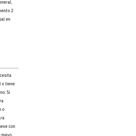
eneral,
mento 2
ual en
ecesita
 o tiene
no. Si
ra
n o
ara
quese con
de mayo