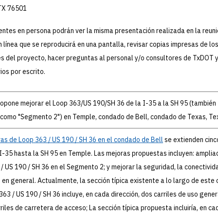
TX 76501
entes en persona podrán ver la misma presentación realizada en la reun
n línea que se reproducirá en una pantalla, revisar copias impresas de lo
s del proyecto, hacer preguntas al personal y/o consultores de TxDOT y
os por escrito.
pone mejorar el Loop 363/US 190/SH 36 de la I-35 a la SH 95 (también
 como "Segmento 2") en Temple, condado de Bell, condado de Texas, Te
as de Loop 363 / US 190 / SH 36 en el condado de Bell
se extienden cinc
I-35 hasta la SH 95 en Temple. Las mejoras propuestas incluyen: ampliac
/ US 190 / SH 36 en el Segmento 2; y mejorar la seguridad, la conectivida
 en general. Actualmente, la sección típica existente a lo largo de este
363 / US 190 / SH 36 incluye, en cada dirección, dos carriles de uso gener
rriles de carretera de acceso; La sección típica propuesta incluiría, en ca