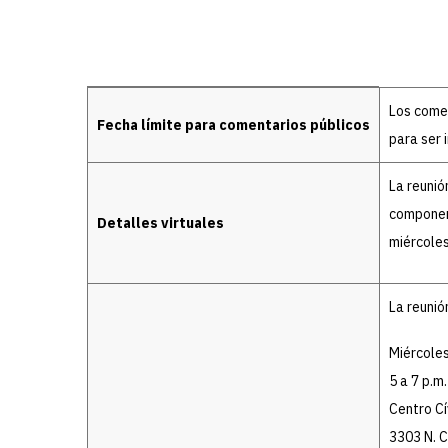
Details
Los comen
Fecha límite para comentarios públicos
para ser 
La reunió
component
Detalles virtuales
miércoles
La reunió
Miércoles
5 a 7 p.m.
Centro Cí
3303 N. C