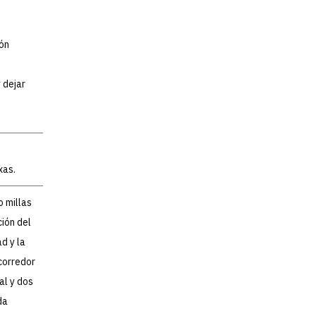
ión
s
 dejar
xas.
o millas
ión del
d y la
 corredor
al y dos
da