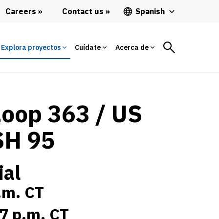
Careers
Contact us
Spanish
Explora proyectos
Cuídate
Acerca de
Loop 363 / US
SH 95
ial
p.m. CT
 7 p.m. CT