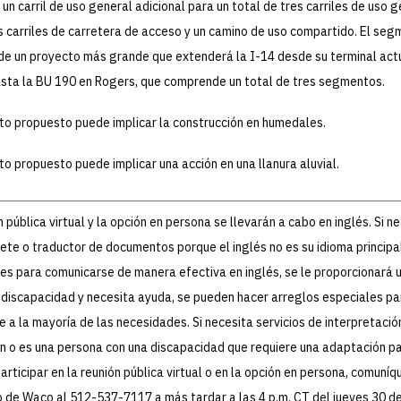
, un carril de uso general adicional para un total de tres carriles de uso g
s carriles de carretera de acceso y un camino de uso compartido. El seg
de un proyecto más grande que extenderá la I-14 desde su terminal act
sta la BU 190 en Rogers, que comprende un total de tres segmentos.
to propuesto puede implicar la construcción en humedales.
to propuesto puede implicar una acción en una llanura aluvial.
n pública virtual y la opción en persona se llevarán a cabo en inglés. Si n
rete o traductor de documentos porque el inglés no es su idioma principal
des para comunicarse de manera efectiva en inglés, se le proporcionará u
 discapacidad y necesita ayuda, se pueden hacer arreglos especiales pa
 a la mayoría de las necesidades. Si necesita servicios de interpretació
n o es una persona con una discapacidad que requiere una adaptación p
 participar en la reunión pública virtual o en la opción en persona, comuní
to de Waco al 512-537-7117 a más tardar a las 4 p.m. CT del jueves 30 