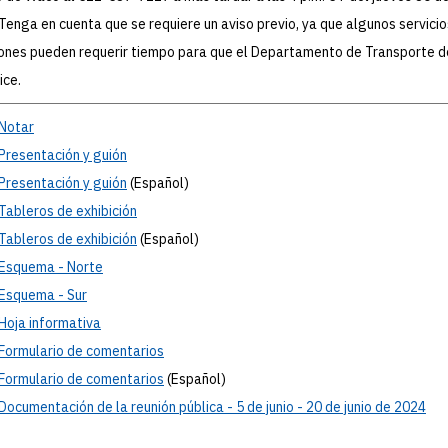
Tenga en cuenta que se requiere un aviso previo, ya que algunos servicio
ones pueden requerir tiempo para que el Departamento de Transporte 
ice.
Notar
Presentación
y guión
Presentación
y guión
(Español)
Tableros
de exhibición
Tableros
de exhibición
(Español)
Esquema
- Norte
Esquema
- Sur
Hoja
informativa
Formulario
de comentarios
Formulario
de comentarios
(Español)
Documentación
de la reunión pública - 5 de junio - 20 de junio de 2024