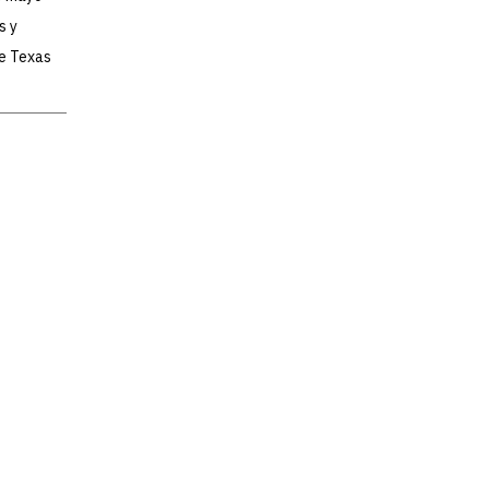
s y
de Texas