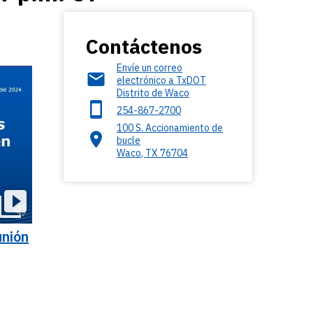
Contáctenos
Envíe un correo
electrónico a TxDOT
Distrito de Waco
254-867-2700
100 S. Accionamiento de
bucle
Waco
,
TX
76704
unión