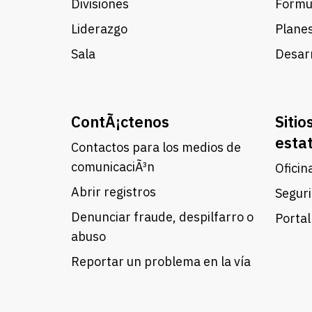
Divisiones
Formul
Liderazgo
Planes
Sala
Desarr
ContÃ¡ctenos
Sitio
esta
Contactos para los medios de
comunicaciÃ³n
Oficin
Abrir registros
Seguri
Denunciar fraude, despilfarro o
Portal
abuso
Reportar un problema en la vía