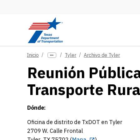
Skip to main content
Inicio
Tyler
Archivo de Tyler
Reunión Pública
Transporte Rura
Dónde:
Oficina de distrito de TxDOT en Tyler
2709 W. Calle Frontal
Tyler, TX 75702 (
Mapa
)