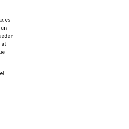
dades
 un
pueden
 al
que
el