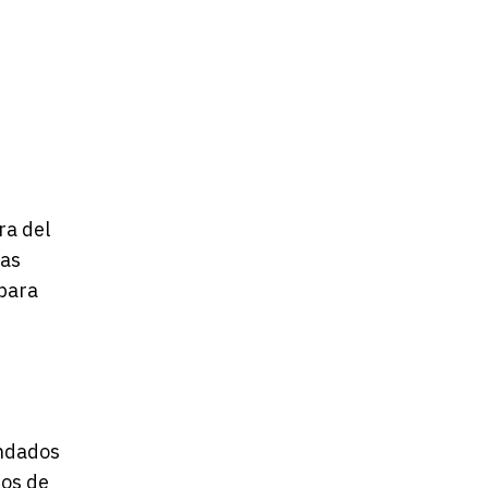
ra del
tas
 para
ondados
dos de