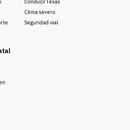
s
ConducirTexas
Clima severo
orte
Seguridad vial
atal
 en