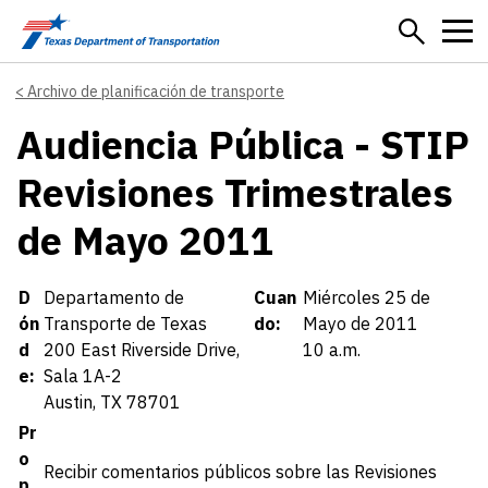
Skip to main content
Archivo de planificación de transporte
Audiencia Pública - STIP
Revisiones Trimestrales
de Mayo 2011
Details
D
Departamento de
Cuan
Miércoles 25 de
ón
Transporte de Texas
do:
Mayo de 2011
d
200 East Riverside Drive,
10 a.m.
e:
Sala 1A-2
Austin, TX 78701
Pr
o
Recibir comentarios públicos sobre las Revisiones
p