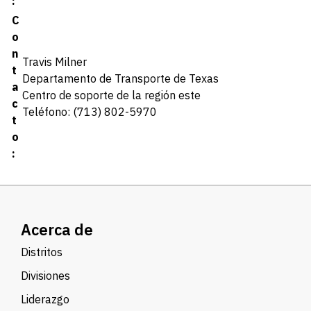
:
C
o
n
Travis Milner
t
Departamento de Transporte de Texas
a
Centro de soporte de la región este
c
Teléfono: (713) 802-5970
t
o
:
Acerca de
Distritos
Divisiones
Liderazgo