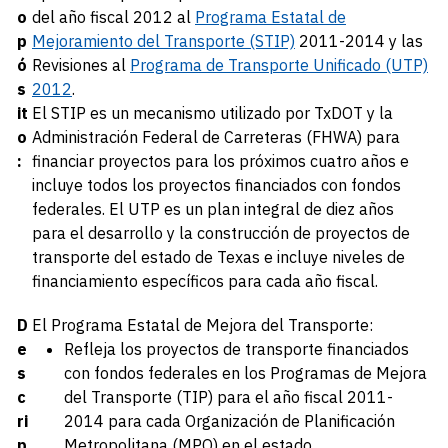
o
del año fiscal 2012 al
Programa Estatal de
p
Mejoramiento del Transporte (STIP)
2011-2014 y las
ó
Revisiones al
Programa de Transporte Unificado (UTP)
s
2012
.
it
El STIP es un mecanismo utilizado por TxDOT y la
o
Administración Federal de Carreteras (FHWA) para
:
financiar proyectos para los próximos cuatro años e
incluye todos los proyectos financiados con fondos
federales. El UTP es un plan integral de diez años
para el desarrollo y la construcción de proyectos de
transporte del estado de Texas e incluye niveles de
financiamiento específicos para cada año fiscal.
D
El Programa Estatal de Mejora del Transporte:
e
Refleja los proyectos de transporte financiados
s
con fondos federales en los Programas de Mejora
c
del Transporte (TIP) para el año fiscal 2011-
ri
2014 para cada Organización de Planificación
p
Metropolitana (MPO) en el estado.