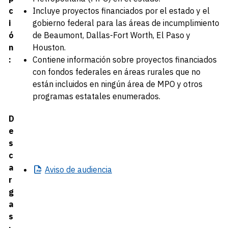
c
Incluye proyectos financiados por el estado y el
i
gobierno federal para las áreas de incumplimiento
ó
de Beaumont, Dallas-Fort Worth, El Paso y
n
Houston.
:
Contiene información sobre proyectos financiados
con fondos federales en áreas rurales que no
están incluidos en ningún área de MPO y otros
programas estatales enumerados.
D
e
s
c
a
Aviso
de audiencia
r
g
a
s