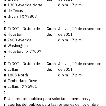
n
1300 Avenida Norte
6 p.m. - 7 p.m.
d
de Texas
e
Bryan, TX 77803
:
D
TxDOT - Distrito de
Cuan
Jueves, 10 de noviembre
ó
Houston
do:
de 2011
n
7600 Avenida
6 p.m. - 7 p.m.
d
Washington
e
Houston, TX 77007
:
D
TxDOT - Distrito de
Cuan
Jueves, 10 de noviembre
ó
Lufkin
do:
de 2011
n
1805 North
6 p.m. - 7 p.m.
d
Timberland Drive
e
Lufkin, TX 75901
:
P
Una reunión pública para solicitar comentarios y
r
aportes del público para las revisiones de noviembre