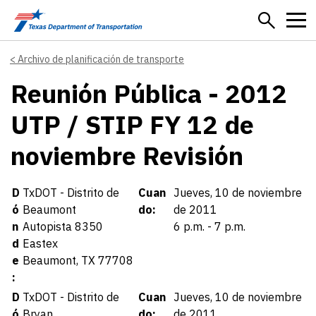
Skip to main content
Archivo de planificación de transporte
Reunión Pública - 2012
UTP / STIP FY 12 de
noviembre Revisión
Details
D
TxDOT - Distrito de
Cuan
Jueves, 10 de noviembre
ó
Beaumont
do:
de 2011
n
Autopista 8350
6 p.m. - 7 p.m.
d
Eastex
e
Beaumont, TX 77708
:
D
TxDOT - Distrito de
Cuan
Jueves, 10 de noviembre
ó
Bryan
do:
de 2011