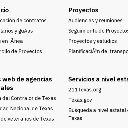
cio
Proyectos
cación de contratos
Audiencias y reuniones
arios y guÃ­as
Seguimiento de Proyecto
 en lÃ­nea
Proyectos y estudios
ollo de Proyectos
PlanificaciÃ³n del transp
s web de agencias
Servicios a nivel est
tales
211Texas.org
a del Contralor de Texas
Texas.gov
dad Nacional de Texas
Búsqueda a nivel estatal
Texas
 de veteranos de Texas