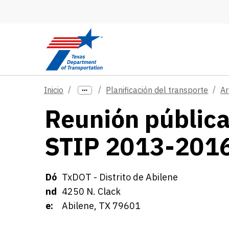
Skip to main content
Inicio
Planificación del transporte
Ar
Reunión pública
STIP 2013-201
Details
Dó
TxDOT - Distrito de Abilene
nd
4250 N. Clack
e:
Abilene, TX 79601