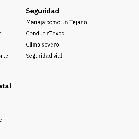
Seguridad
Maneja como un Tejano
s
ConducirTexas
Clima severo
orte
Seguridad vial
atal
 en