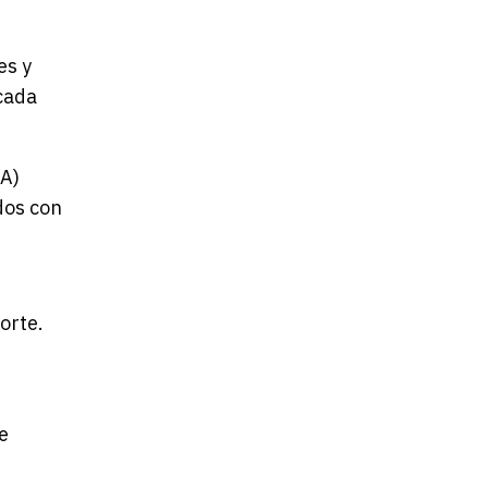
es y
 cada
WA)
dos con
orte.
e