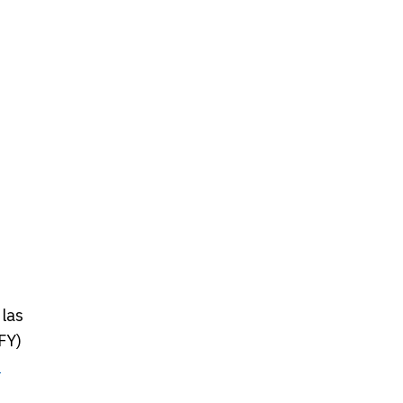
 las
FY)
e