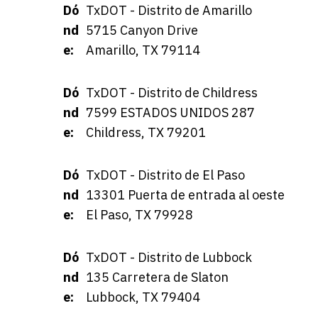
Dó
TxDOT - Distrito de Amarillo
nd
5715 Canyon Drive
e:
Amarillo, TX 79114
Dó
TxDOT - Distrito de Childress
nd
7599 ESTADOS UNIDOS 287
e:
Childress, TX 79201
Dó
TxDOT - Distrito de El Paso
nd
13301 Puerta de entrada al oeste
e:
El Paso, TX 79928
Dó
TxDOT - Distrito de Lubbock
nd
135 Carretera de Slaton
e:
Lubbock, TX 79404