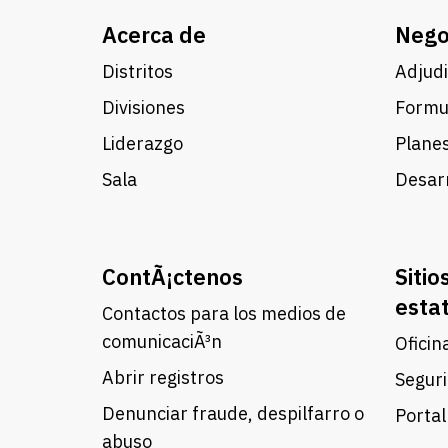
Acerca de
Nego
Distritos
Adjudi
Divisiones
Formul
Liderazgo
Planes
Sala
Desarr
ContÃ¡ctenos
Sitio
esta
Contactos para los medios de
comunicaciÃ³n
Oficin
Abrir registros
Seguri
Denunciar fraude, despilfarro o
Portal
abuso