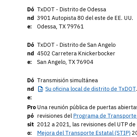
Dó
TxDOT - Distrito de Odessa
nd
3901 Autopista 80 del este de EE. UU.
e:
Odessa, TX 79761
Dó
TxDOT - Distrito de San Angelo
nd
4502 Carretera Knickerbocker
e:
San Angelo, TX 76904
Dó
Transmisión simultánea
nd
Su
oficina local de distrito de TxDOT
e:
Pro
Una reunión pública de puertas abiertas
pó
revisiones del
Programa de Transporte 
sit
2012 a 2021, las revisiones del UTP de 
o:
Mejora del Transporte Estatal (STIP)
20