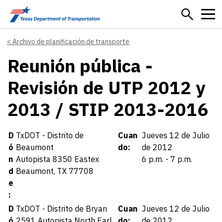
Skip to main content
Archivo de planificación de transporte
Reunión pública -
Revisión de UTP 2012 y
2013 / STIP 2013-2016
Details
D
TxDOT - Distrito de
Cuan
Jueves 12 de Julio
ó
Beaumont
do:
de 2012
n
Autopista 8350 Eastex
6 p.m. - 7 p.m.
d
Beaumont, TX 77708
e
:
D
TxDOT - Distrito de Bryan
Cuan
Jueves 12 de Julio
ó
2591 Autopista North Earl
do:
de 2012