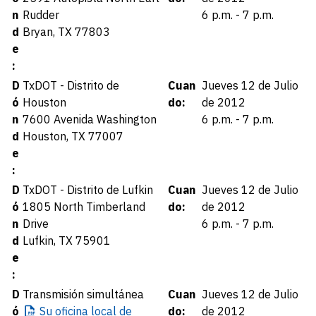
n
Rudder
6 p.m. - 7 p.m.
d
Bryan, TX 77803
e
:
D
TxDOT - Distrito de
Cuan
Jueves 12 de Julio
ó
Houston
do:
de 2012
n
7600 Avenida Washington
6 p.m. - 7 p.m.
d
Houston, TX 77007
e
:
D
TxDOT - Distrito de Lufkin
Cuan
Jueves 12 de Julio
ó
1805 North Timberland
do:
de 2012
n
Drive
6 p.m. - 7 p.m.
d
Lufkin, TX 75901
e
:
D
Transmisión simultánea
Cuan
Jueves 12 de Julio
ó
Su
oficina local de
do:
de 2012