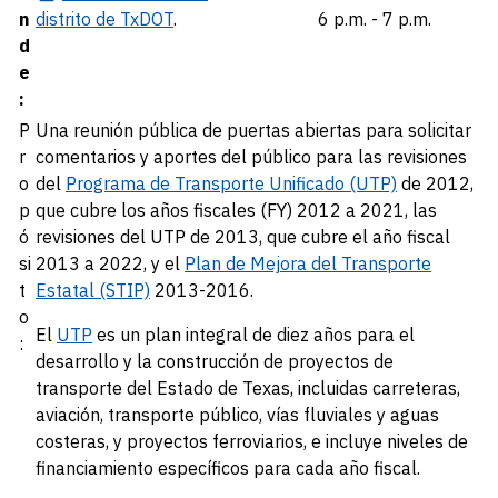
n
distrito de TxDOT
.
6 p.m. - 7 p.m.
d
e
:
P
Una reunión pública de puertas abiertas para solicitar
r
comentarios y aportes del público para las revisiones
o
del
Programa de Transporte Unificado (UTP)
de 2012,
p
que cubre los años fiscales (FY) 2012 a 2021, las
ó
revisiones del UTP de 2013, que cubre el año fiscal
si
2013 a 2022, y el
Plan de Mejora del Transporte
t
Estatal (STIP)
2013-2016.
o
El
UTP
es un plan integral de diez años para el
:
desarrollo y la construcción de proyectos de
transporte del Estado de Texas, incluidas carreteras,
aviación, transporte público, vías fluviales y aguas
costeras, y proyectos ferroviarios, e incluye niveles de
financiamiento específicos para cada año fiscal.