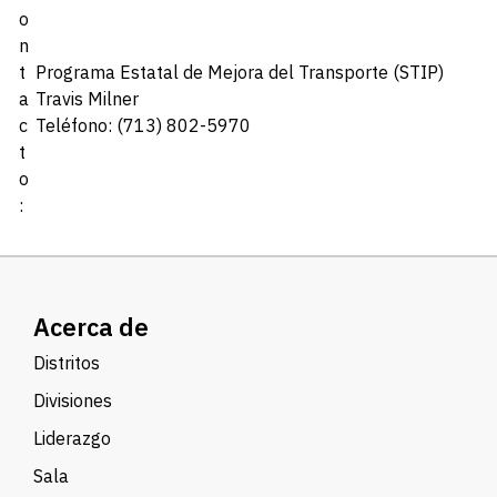
o
n
t
Programa Estatal de Mejora del Transporte (STIP)
a
Travis Milner
c
Teléfono: (713) 802-5970
t
o
:
Acerca de
Distritos
Divisiones
Liderazgo
Sala