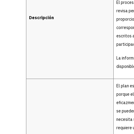
El proces
revisa pe
Descripción
proporcio
correspon
escritos 
participa
La inform
disponible
El plan e
porque el
eficazmen
se pueden
necesita 
requiere 