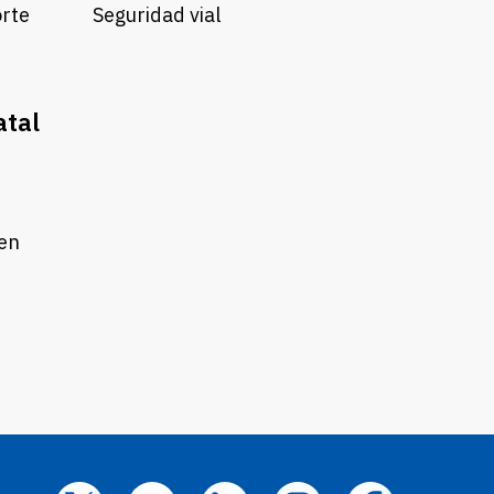
orte
Seguridad vial
atal
 en