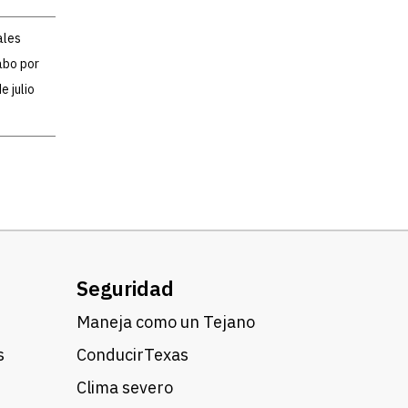
ales
abo por
 julio
Seguridad
Maneja como un Tejano
s
ConducirTexas
Clima severo