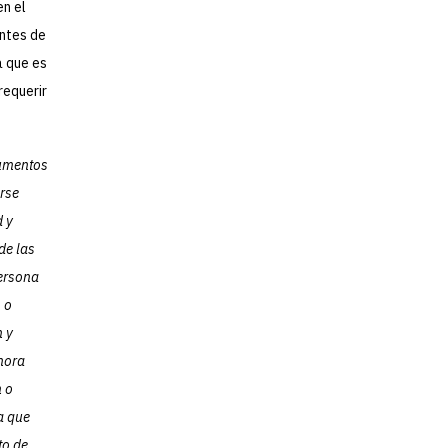
en el
antes de
a que es
requerir
cumentos
arse
d y
de las
persona
 o
n y
hora
n o
a que
to de