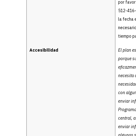
por favor
512-416-2
la fecha 
necesario
tiempo p
Accesibilidad
El plan e
porque su
eficazmen
necesita 
necesidad
con algun
enviar in
Programac
central, 
enviar in
algunos s