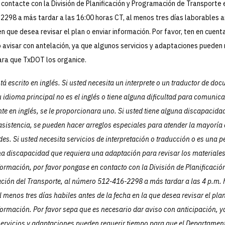
 contacte con la División de Planificación y Programación de Transporte 
298 a más tardar a las 16:00 horas CT, al menos tres días laborables 
en que desea revisar el plan o enviar información. Por favor, ten en cuent
 avisar con antelación, ya que algunos servicios y adaptaciones pueden 
ara que TxDOT los organice.
stá escrito en inglés. Si usted necesita un interprete o un traductor de do
 idioma principal no es el inglés o tiene alguna dificultad para comunic
te en inglés, se le proporcionara uno. Si usted tiene alguna discapacida
asistencia, se pueden hacer arreglos especiales para atender la mayoría 
es. Si usted necesita servicios de interpretación o traducción o es una 
a discapacidad que requiera una adaptación para revisar los materiales
formación, por favor pongase en contacto con la División de Planificació
ión del Transporte, al número 512-416-2298 a más tardar a las 4 p.m. 
al menos tres días habiles antes de la fecha en la que desea revisar el pla
formación. Por favor sepa que es necesario dar aviso con anticipación, y
ervicios y adaptaciones pueden requerir tiempo para que el Departamen