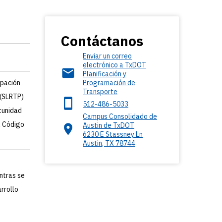
Contáctanos
Enviar un correo
electrónico a TxDOT
Planificación y
ipación
Programación de
Transporte
 (SLRTP)
512-486-5033
tunidad
Campus Consolidado de
l Código
Austin de TxDOT
6230 E Stassney Ln
Austin
,
TX
78744
ntras se
arrollo