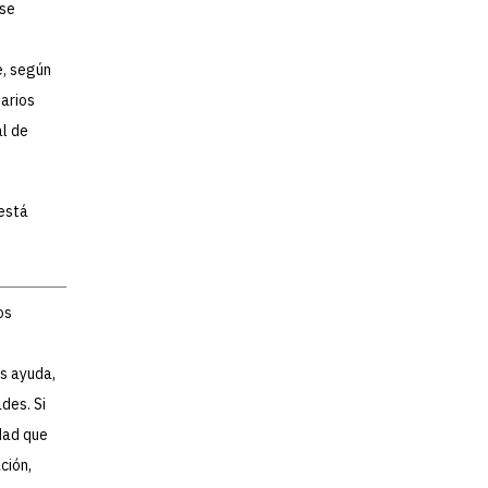
 se
e, según
arios
al de
está
os
as ayuda,
des. Si
idad que
ción,