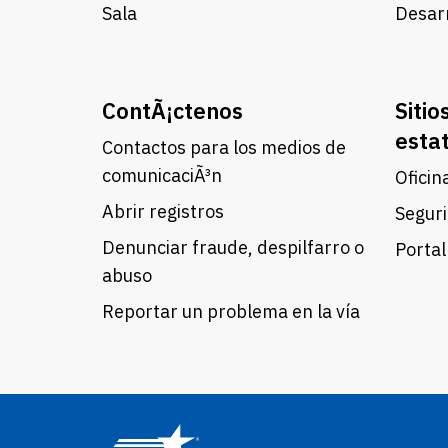
Sala
Desarr
ContÃ¡ctenos
Sitio
esta
Contactos para los medios de
comunicaciÃ³n
Oficin
Abrir registros
Seguri
Denunciar fraude, despilfarro o
Portal
abuso
Reportar un problema en la vía