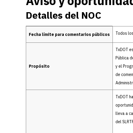
Aviso y oportunida
Detalles del NOC
Detalles del NOC
Todos los
Fecha límite para comentarios públicos
TxDOT est
Pública d
Propósito
y el Prog
de coment
Administr
TxDOT ha 
oportunid
lleva a c
del SLRT