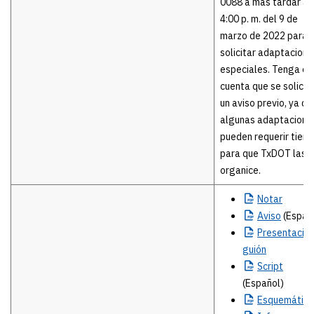
0088 a más tardar a 
4:00 p. m. del 9 de
marzo de 2022 para
solicitar adaptacione
especiales. Tenga en
cuenta que se solicit
un aviso previo, ya qu
algunas adaptacione
pueden requerir tiem
para que TxDOT las
organice.
Notar
Aviso
(Españ
Presentació
guión
Script
(Español)
Esquemático