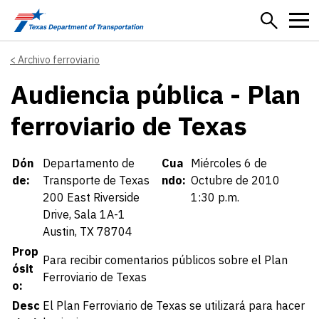
Skip to main content
Archivo ferroviario
Audiencia pública - Plan
ferroviario de Texas
Details
Dón
Departamento de
Cua
Miércoles 6 de
de:
Transporte de Texas
ndo:
Octubre de 2010
200 East Riverside
1:30 p.m.
Drive, Sala 1A-1
Austin, TX 78704
Prop
Para recibir comentarios públicos sobre el Plan
ósit
Ferroviario de Texas
o:
Desc
El Plan Ferroviario de Texas se utilizará para hacer