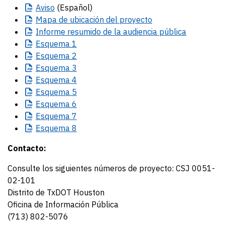
Aviso
(Español)
Mapa
de ubicación del proyecto
Informe
resumido de la audiencia pública
Esquema
1
Esquema
2
Esquema
3
Esquema
4
Esquema
5
Esquema
6
Esquema
7
Esquema
8
Contacto:
Consulte los siguientes números de proyecto: CSJ 0051-
02-101
Distrito de TxDOT Houston
Oficina de Información Pública
(713) 802-5076