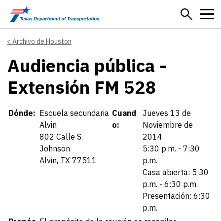
Skip to main content
Archivo de Houston
Audiencia pública -
Extensión FM 528
Details
Dónde:
Escuela secundaria
Cuand
Jueves 13 de
Alvin
o:
Noviembre de
802 Calle S.
2014
Johnson
5:30 p.m. - 7:30
Alvin, TX 77511
p.m.
Casa abierta: 5:30
p.m. - 6:30 p.m.
Presentación: 6:30
p.m.