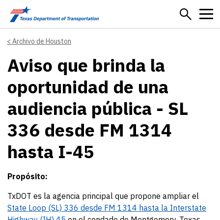
Skip to main content
Archivo de Houston
Aviso que brinda la
oportunidad de una
audiencia pública - SL
336 desde FM 1314
hasta I-45
Propósito:
TxDOT es la agencia principal que propone ampliar el
State Loop (SL) 336 desde FM 1314 hasta la Interstate
Highway (IH) 45
en el condado de Montgomery, Texas.