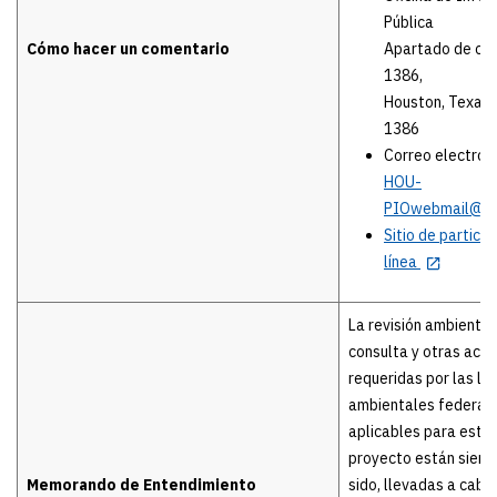
Pública
Cómo hacer un comentario
Apartado de co
1386,
Houston, Texas
1386
Correo electróni
HOU-
PIOwebmail@tx
Sitio de particip
línea
La revisión ambiental,
consulta y otras acci
requeridas por las le
ambientales federal
aplicables para este
proyecto están siend
Memorando de Entendimiento
sido, llevadas a cabo