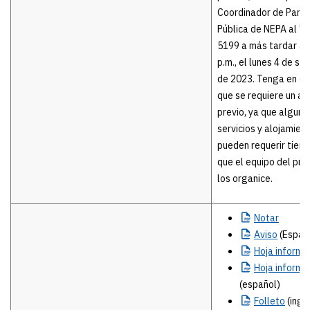
Coordinador de Parti
Pública de NEPA al 7
5199 a más tardar a l
p.m., el lunes 4 de s
de 2023. Tenga en c
que se requiere un av
previo, ya que alguno
servicios y alojamien
pueden requerir tiem
que el equipo del pr
los organice.
Notar
Aviso
(Españ
Hoja
informa
Hoja
informa
(español)
Folleto
(ingl