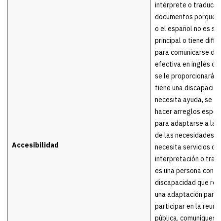
intérprete o traducto
documentos porque el
o el español no es su
principal o tiene difi
para comunicarse de
efectiva en inglés o 
se le proporcionará un
tiene una discapacida
necesita ayuda, se p
hacer arreglos espec
para adaptarse a la 
de las necesidades. S
Accesibilidad
necesita servicios de
interpretación o trad
es una persona con u
discapacidad que req
una adaptación para a
participar en la reuni
pública, comuníquese 