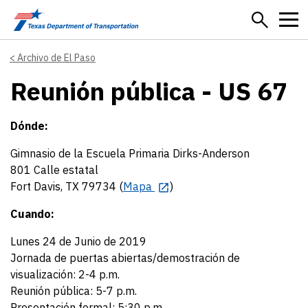
Skip to main content
Archivo de El Paso
Reunión pública - US 67
Dónde:
Gimnasio de la Escuela Primaria Dirks-Anderson
801 Calle estatal
Fort Davis, TX 79734 (
Mapa
)
Cuando:
Lunes 24 de Junio de 2019
Jornada de puertas abiertas/demostración de
visualización: 2-4 p.m.
Reunión pública: 5-7 p.m.
Presentación formal: 5:30 p.m.