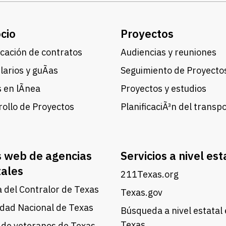
cio
Proyectos
cación de contratos
Audiencias y reuniones
arios y guÃ­as
Seguimiento de Proyecto
 en lÃ­nea
Proyectos y estudios
ollo de Proyectos
PlanificaciÃ³n del transp
s web de agencias
Servicios a nivel est
tales
211Texas.org
a del Contralor de Texas
Texas.gov
dad Nacional de Texas
Búsqueda a nivel estatal
Texas
 de veteranos de Texas