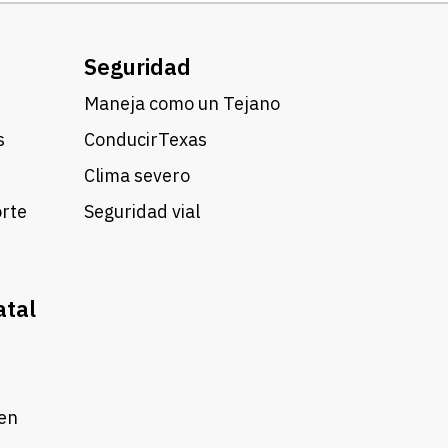
Seguridad
Maneja como un Tejano
s
ConducirTexas
Clima severo
orte
Seguridad vial
atal
 en