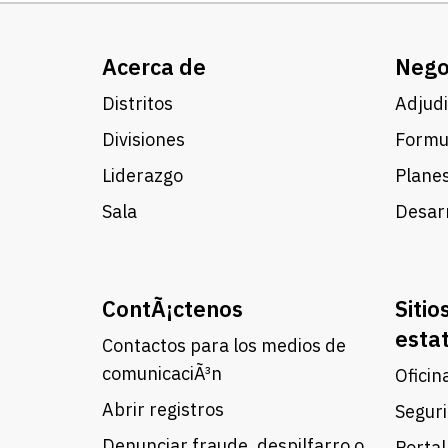
Acerca de
Nego
Distritos
Adjudi
Divisiones
Formul
Liderazgo
Planes
Sala
Desarr
ContÃ¡ctenos
Sitio
esta
Contactos para los medios de
comunicaciÃ³n
Oficin
Abrir registros
Seguri
Denunciar fraude, despilfarro o
Portal