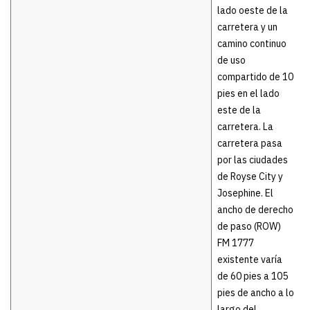
lado oeste de la
carretera y un
camino continuo
de uso
compartido de 10
pies en el lado
este de la
carretera. La
carretera pasa
por las ciudades
de Royse City y
Josephine. El
ancho de derecho
de paso (ROW)
FM 1777
existente varía
de 60 pies a 105
pies de ancho a lo
largo del