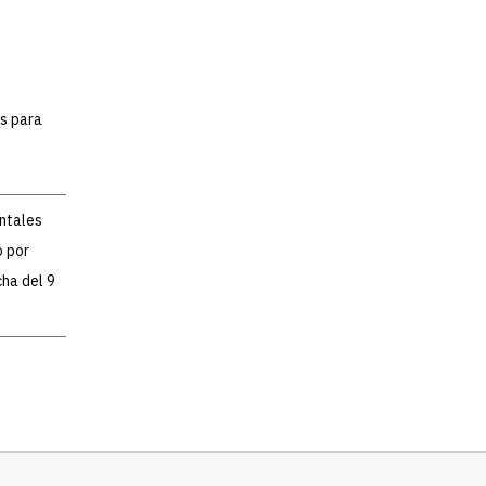
es para
entales
o por
ha del 9