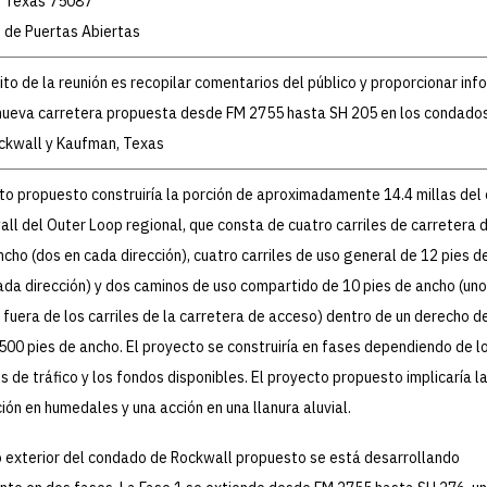
, Texas 75087
 de Puertas Abiertas
ito de la reunión es recopilar comentarios del público y proporcionar inf
 nueva carretera propuesta desde FM 2755 hasta SH 205 en los condado
ockwall y Kaufman, Texas
to propuesto construiría la porción de aproximadamente 14.4 millas de
ll del Outer Loop regional, que consta de cuatro carriles de carretera 
ncho (dos en cada dirección), cuatro carriles de uso general de 12 pies d
ada dirección) y dos caminos de uso compartido de 10 pies de ancho (un
, fuera de los carriles de la carretera de acceso) dentro de un derecho d
 500 pies de ancho. El proyecto se construiría en fases dependiendo de l
 de tráfico y los fondos disponibles. El proyecto propuesto implicaría l
ión en humedales y una acción en una llanura aluvial.
to exterior del condado de Rockwall propuesto se está desarrollando