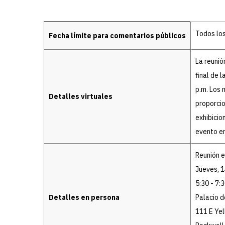
Details
Todos los
Fecha límite para comentarios públicos
La reunió
final de 
p.m. Los 
Detalles virtuales
proporcio
exhibicio
evento en
Reunión 
Jueves, 
5:30 - 7:3
Detalles en persona
Palacio d
111 E Ye