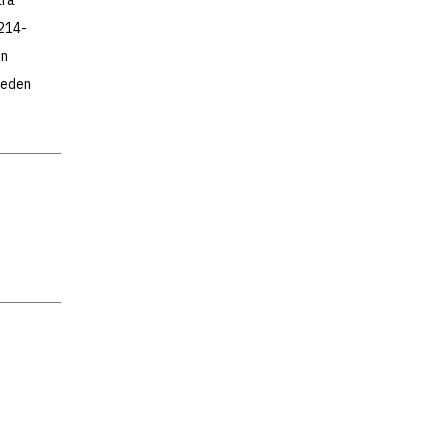
 214-
en
ueden