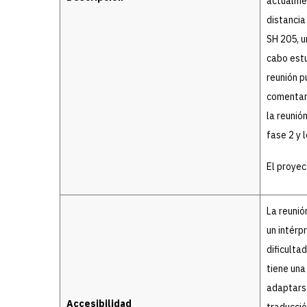
actualmen
distancia
SH 205, u
cabo estu
reunión p
comentari
la reunió
fase 2 y 
El proyec
La reunió
un intérp
dificulta
tiene una
adaptarse
Accesibilidad
traducció