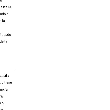
na
hasta la
ando a
e la
 2 desde
de la
ecesita
 o tiene
no. Si
ra
n o
ara