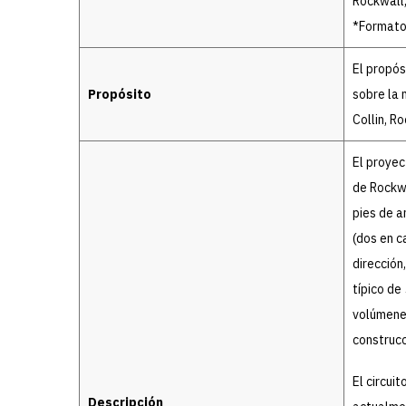
Rockwall
*Formato
El propós
Propósito
sobre la
Collin, R
El proyec
de Rockwa
pies de a
(dos en c
dirección
típico de
volúmenes
construcc
El circui
Descripción