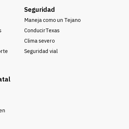
Seguridad
Maneja como un Tejano
s
ConducirTexas
Clima severo
orte
Seguridad vial
atal
 en