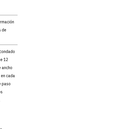
ormación
s de
l condado
de 12
e ancho
o en cada
e paso
os
a