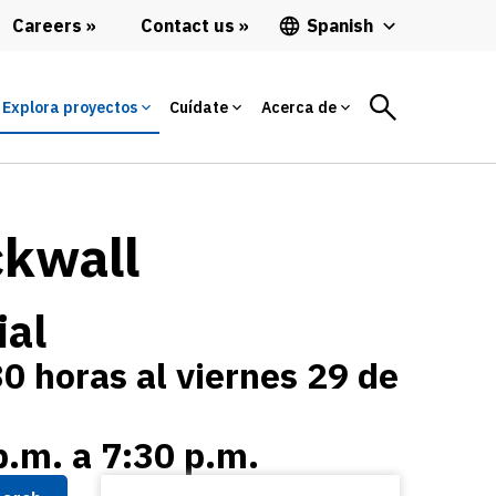
Careers
Contact us
Spanish
Explora proyectos
Cuídate
Acerca de
ckwall
ial
30 horas al viernes 29 de
p.m. a 7:30 p.m.