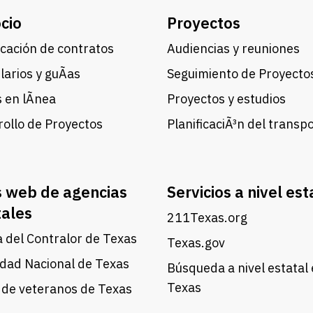
cio
Proyectos
cación de contratos
Audiencias y reuniones
arios y guÃ­as
Seguimiento de Proyecto
 en lÃ­nea
Proyectos y estudios
ollo de Proyectos
PlanificaciÃ³n del transp
s web de agencias
Servicios a nivel est
tales
211Texas.org
a del Contralor de Texas
Texas.gov
dad Nacional de Texas
Búsqueda a nivel estatal
Texas
 de veteranos de Texas