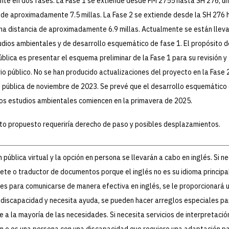
te en dos fases. La Fase 1 se extiende desde FM 2755 hasta SH 276, u
 de aproximadamente 7.5 millas. La Fase 2 se extiende desde la SH 276 
na distancia de aproximadamente 6.9 millas. Actualmente se están llev
dios ambientales y de desarrollo esquemático de fase 1. El propósito d
ública es presentar el esquema preliminar de la Fase 1 para su revisión y
o público. No se han producido actualizaciones del proyecto en la Fase
n pública de noviembre de 2023. Se prevé que el desarrollo esquemático 
los estudios ambientales comiencen en la primavera de 2025.
to propuesto requeriría derecho de paso y posibles desplazamientos.
n pública virtual y la opción en persona se llevarán a cabo en inglés. Si n
rete o traductor de documentos porque el inglés no es su idioma principal
des para comunicarse de manera efectiva en inglés, se le proporcionará u
 discapacidad y necesita ayuda, se pueden hacer arreglos especiales pa
 a la mayoría de las necesidades. Si necesita servicios de interpretació
n o es una persona con una discapacidad que requiere una adaptación p