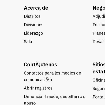
Acerca de
Nego
Distritos
Adjudi
Divisiones
Formul
Liderazgo
Planes
Sala
Desarr
ContÃ¡ctenos
Sitio
esta
Contactos para los medios de
comunicaciÃ³n
Oficin
Abrir registros
Seguri
Denunciar fraude, despilfarro o
Portal
abuso