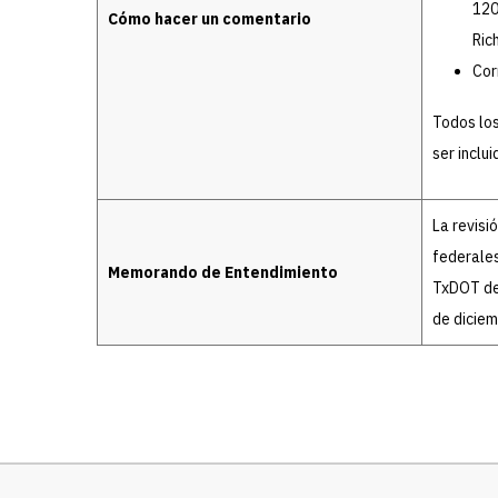
120
Cómo hacer un comentario
Ric
Cor
Todos los
ser inclui
La revisi
federales
Memorando de Entendimiento
TxDOT de
de dicie