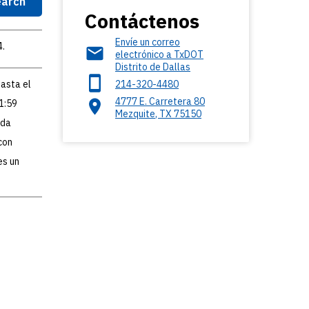
arch
Contáctenos
Envíe un correo
4.
electrónico a TxDOT
Distrito de Dallas
hasta el
214-320-4480
4777 E. Carretera 80
11:59
Mezquite
,
TX
75150
ada
con
es un