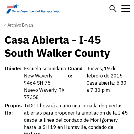
Skip to main content
Archivo Bryan
Casa Abierta - I-45
South Walker County
Details
Dónde:
Escuela secundaria
Cuand
Jueves, 19 de
New Waverly
o:
febrero de 2015
9464 SH 75
Casa abierta: 5:30
Nuevo Waverly, TX
a 7:30 p.m.
77358
Propós
TxDOT llevará a cabo una jornada de puertas
ito:
abiertas para proponer la ampliación de la I-45
desde la línea del condado de Montgomery
hasta la SH 19 en Huntsville, condado de