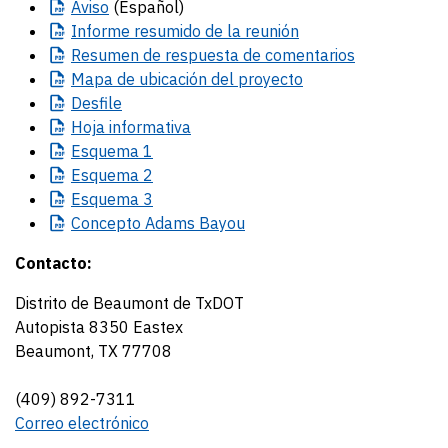
Aviso
(Español)
Informe
resumido de la reunión
Resumen
de respuesta de comentarios
Mapa
de ubicación del proyecto
Desfile
Hoja
informativa
Esquema
1
Esquema
2
Esquema
3
Concepto
Adams Bayou
Contacto:
Distrito de Beaumont de TxDOT
Autopista 8350 Eastex
Beaumont, TX 77708
(409) 892-7311
Correo electrónico