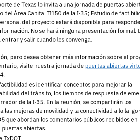
rte de Texas lo invita a una jornada de puertas abier
del Área Capital II150 de la I-35; Estudio de factibili
personal del proyecto estará disponible para respond
nformación. No se hará ninguna presentación formal. 
a entrar y salir cuando les convenga.
unión, pero desea obtener más información sobre el pro
ntario, visite nuestra jornada de
puertas abiertas virt
4.
factibilidad es identificar conceptos para mejorar la
iabilidad del tránsito, los tiempos de respuesta de em
rredor de la I-35. En la reunión, se compartirán los
 las mejoras de movilidad y la conectividad a lo largo 
-35 que abordan los comentarios públicos recibidos en
 puertas abiertas.
de TxDOT