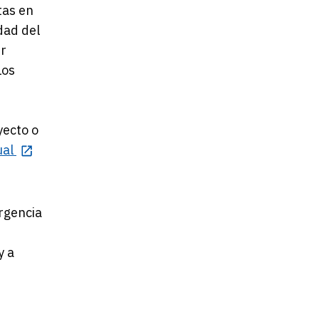
tas en
dad del
er
Los
yecto o
ual
ergencia
y a