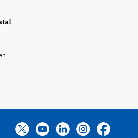
atal
 en