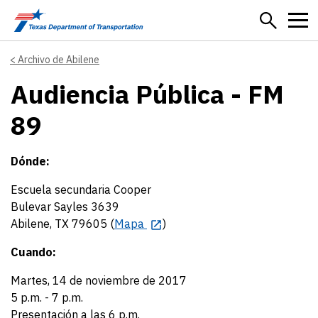
Skip to main content
Archivo de Abilene
Audiencia Pública - FM
89
Dónde:
Escuela secundaria Cooper
Bulevar Sayles 3639
Abilene, TX 79605 (
Mapa
)
Cuando:
Martes, 14 de noviembre de 2017
5 p.m. - 7 p.m.
Presentación a las 6 p.m.