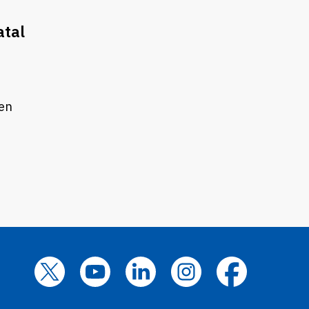
atal
 en