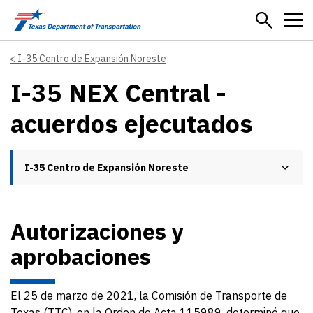
Skip to main content
I-35 Centro de Expansión Noreste
I-35 NEX Central -
acuerdos ejecutados
I-35 Centro de Expansión Noreste
Autorizaciones y
aprobaciones
El 25 de marzo de 2021, la Comisión de Transporte de
Texas (TTC), en la Orden de Acta 115989, determinó que